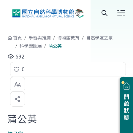
跳到中央內容區塊
全
站
首頁
學習與推廣
博物館教育
自然學友之家
搜
科學繪圖展
蒲公英
尋
692
0
點
選
喜
開館狀態
歡
蒲公英