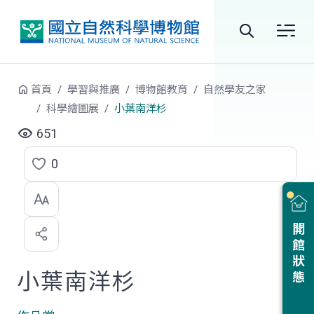
跳到中央內容區塊
全
站
首頁
學習與推廣
博物館教育
自然學友之家
搜
科學繪圖展
小葉南洋杉
尋
651
0
點
選
喜
開館狀態
歡
小葉南洋杉