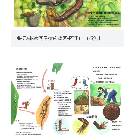
張元融-冰河孑遺的嬌客-阿里山山椒魚1