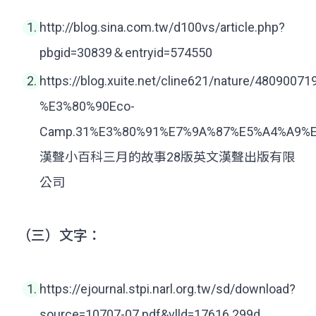
http://blog.sina.com.tw/d100vs/article.php?
pbgid=30839＆entryid=574550
https://blog.xuite.net/cline621/nature/48090071
%E3%80%90Eco-
Camp.31%E3%80%91%E7%9A%87%E5%A4%A9%
漢聲小百科三月的故事28版英文漢聲出版有限
公司
（三）文字：
https://ejournal.stpi.narl.org.tw/sd/download?
source=10707-07.pdf&vlld=17616 299d