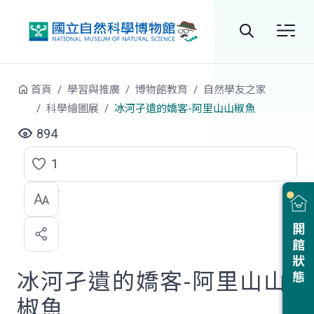
跳到中央內容區塊
全
站
首頁
學習與推廣
博物館教育
自然學友之家
搜
科學繪圖展
冰河孑遺的嬌客-阿里山山椒魚
尋
894
1
點
選
喜
開館狀態
歡
冰河孑遺的嬌客-阿里山山
椒魚