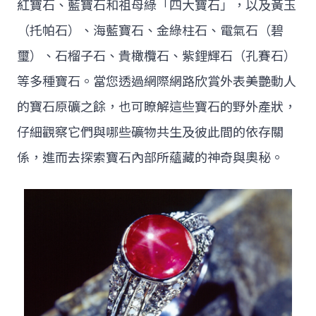
紅寶石、藍寶石和祖母綠「四大寶石」，以及黃玉
（托帕石）、海藍寶石、金綠柱石、電氣石（碧
璽）、石榴子石、貴橄欖石、紫鋰輝石（孔賽石）
等多種寶石。當您透過網際網路欣賞外表美艷動人
的寶石原礦之餘，也可瞭解這些寶石的野外產狀，
仔細觀察它們與哪些礦物共生及彼此間的依存關
係，進而去探索寶石內部所蘊藏的神奇與奧秘。