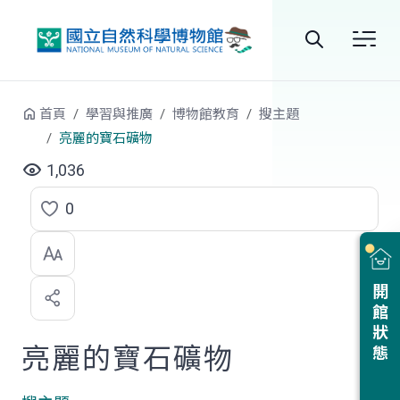
跳到中央內容區塊
全
站
首頁
學習與推廣
博物館教育
搜主題
搜
亮麗的寶石礦物
尋
1,036
0
點
選
喜
開館狀態
歡
亮麗的寶石礦物