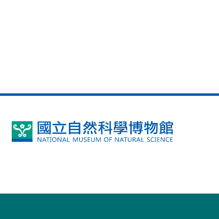
國
立
自
然
科
學