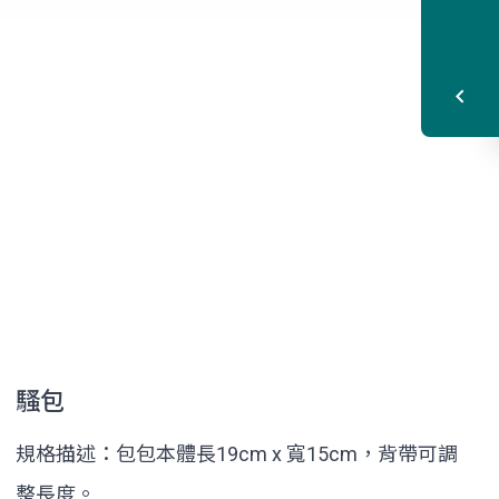
騷包
規格描述：包包本體長19cm x 寬15cm，背帶可調
整長度。