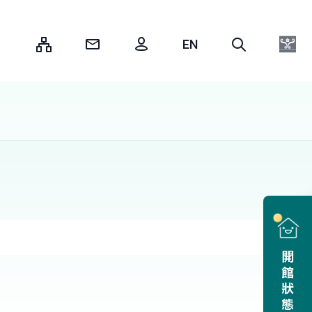
:::
開館狀態