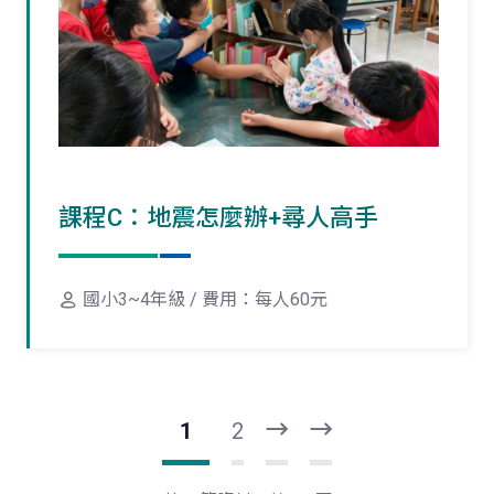
課程C：地震怎麼辦+尋人高手
國小3~4年級 / 費用：每人60元
1
2
下
最
一
後
頁
一