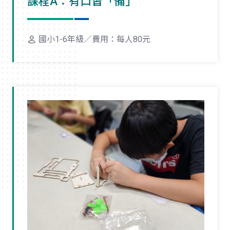
課程A：有口皆「備」
國小1-6年級／費用：每人80元