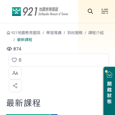
跳到中央內容區塊
全
站
921地震教育園區
學習推廣
到校服務
課程介紹
搜
最新課程
尋
874
0
點
選
喜
開館狀態
歡
最新課程