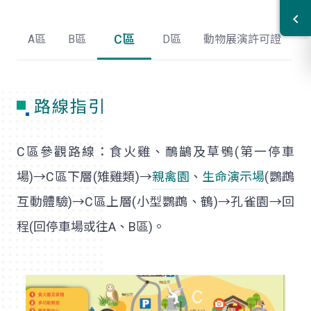
C區
A區
B區
D區
動物展演許可證
路線指引
C區參觀路線：食火雞、鴯鶓及草鴞(第一停車
場)→C區下層(雉雞類)→
親禽園
、
生命演示場
(鸚鵡
互動體驗)→C區上層(小型鸚鵡、鶴)→孔雀園→回
程(回停車場或往A、B區)。