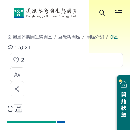
跳到中央內容區塊
全
站
鳳凰谷鳥園生態園區
展覽與園區
園區介紹
C區
搜
15,031
尋
2
點
選
喜
開館狀態
歡
C區