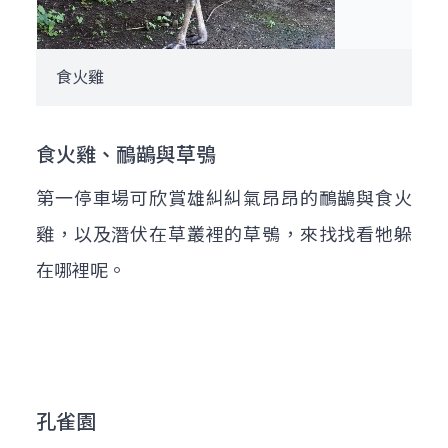
食火雞
食火雞、鴯鶓與草鴞
第一停車場可欣賞雄糾糾氣昂昂的鴯鶓與食火
雞，以及潛伏在草叢裡的草鴞，來找找看牠躲
在哪裡呢。
孔雀園