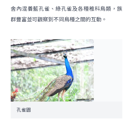
舍內混養藍孔雀、綠孔雀及各種稚科鳥類，族
群豐富並可觀察到不同鳥種之間的互動。
孔雀園