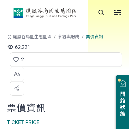
跳到中央內容區塊
全
站
鳳凰谷鳥園生態園區
參觀與服務
票價資訊
搜
62,221
尋
2
點
選
喜
開館狀態
歡
票價資訊
TICKET PRICE