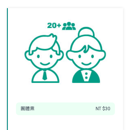
團體票
NT $30