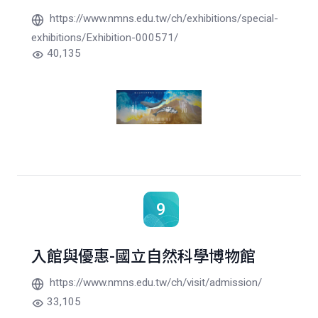
https://www.nmns.edu.tw/ch/exhibitions/special-
exhibitions/Exhibition-000571/
40,135
9
入館與優惠-國立自然科學博物館
https://www.nmns.edu.tw/ch/visit/admission/
33,105