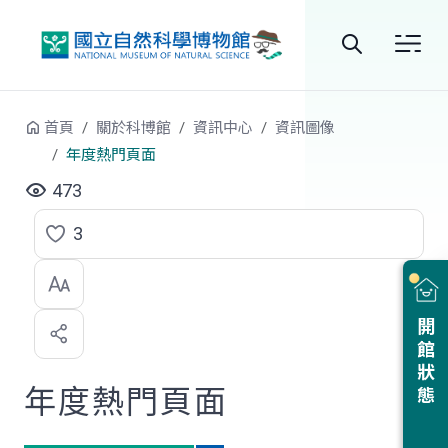
跳到中央內容區塊
全
站
首頁
關於科博館
資訊中心
資訊圖像
搜
年度熱門頁面
尋
473
3
點
選
喜
開館狀態
歡
年度熱門頁面