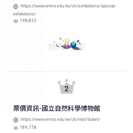
https://www.nmns.edu.tw/ch/exhibitions/special-
exhibitions/
198,832
2
票價資訊-國立自然科學博物館
https://www.nmns.edu.tw/ch/visit/ticket/
189,778