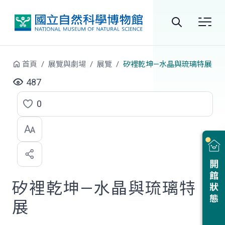
跳到中央內容區塊
全
站
首頁
展覽與劇場
展覽
矽裡乾坤—水晶與琉璃特展
搜
487
尋
0
點
選
喜
開館狀態
歡
矽裡乾坤—水晶與琉璃特
展