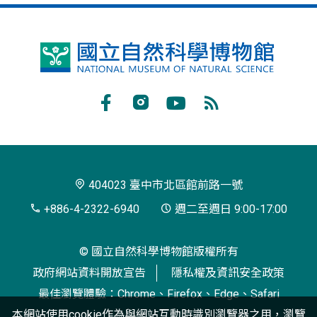
國
立
自
Facebook
Instagram
Youtube
RSS
然
訂
科
閱
學
404023 臺中市北區館前路一號
博
+886-4-2322-6940
週二至週日 9:00-17:00
物
© 國立自然科學博物館版權所有
館
政府網站資料開放宣告
隱私權及資訊安全政策
最佳瀏覽體驗：Chrome、Firefox、Edge、Safari
本網站使用cookie作為與網站互動時識別瀏覽器之用，瀏覽