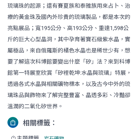
琉璃珠的起源；還有賽夏族和泰雅族用來占卜、治
療的黃金珠及國內外珍貴的琉璃製品，都是本次的
亮點展品；寬195公分、高193公分、重達1,598公
斤的巨大心型晶洞，其中孕育著寶石級紫水晶，實
屬極品，來自俄羅斯的橘色水晶也是稀世少有，想
要了解這次科博館要變出什麼「矽」法？來到科博
館第一特展室欣賞「矽裡乾坤:水晶與琉璃」特展，
透過各式水晶與相關礦物標本，以及古今中外的琉
璃珠品與飾物來了解完整豐富、晶透多彩、冷豔卻
溫潤的二氧化矽世界。
相關標籤：
主題標籤
岩石礦物