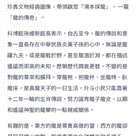
珍貴文物經典圖像，帶領觀眾「溯本探龍」， 一窺
「龍的傳奇」。
科博館孫維新館長表示，自古至今，龍的傳說和意
象一直長存在中華民族炎黃子孫的心中，無論是龍
躍九天，或是龍戰於野，甚至龍潛於淵，都在描述
遙遠而崇高的未知。歷朝歷代興衰更替，不變的是
對龍的尊崇和膜拜。穿龍袍、把龍杯、坐龍椅、臥
龍床，是真龍天子的一日生活。升斗小民只能靠著
十二年一輪的生肖傳說，努力誕育龍子龍女，以期
和遙遠神聖的龍攀附一點親戚關係。
有趣的是，東方的龍是尊貴高傲的靈，西方的龍卻