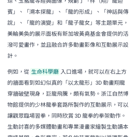
琮、玉豬龍等經典圖像，規劃了「祥（翔）龍迎
賓」、「溯本探龍」、「龍的形成」、「神話與傳
說」、「龍的演變」和「龍子龍女」等主題單元，
美輪美奐的展示面板有新加坡黃堯基金會提供的活
潑可愛畫作，並且融合許多動畫影像和互動展示設
計。
例如，從
生命科學廳
入口進場，就可以在右上方
的牆面看到如幻似真的「以太龍形」3D 動畫翔龍
穿牆破壁現身，巨龍飛騰，頗有氣勢。浙江自然博
物館提供的少林龍拳套路所製作的互動展示，可以
讓觀眾臨場習拳，同時欣賞 3D 龍拳的拳架動作。
生動討喜的多媒體動畫和專業漫畫家繪製生動讀本