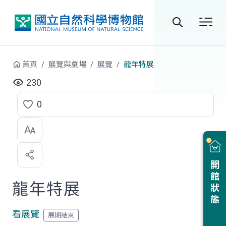
跳到中央內容區塊
全
站
首頁
展覽與劇場
展覽
龍年特展
搜
230
尋
0
點
選
喜
開館狀態
歡
龍年特展
看展覽