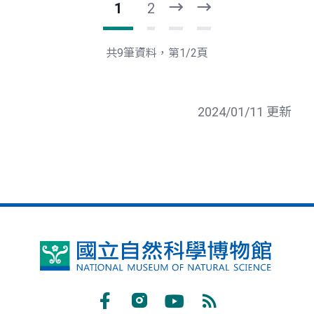
1
2
下
最
一
後
頁
一
共9筆資料，第1/2頁
頁
2024/01/11 更新
國
立
自