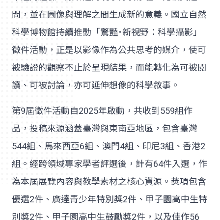
問，並在圖像與理解之間生成新的意義。國立自然
科學博物館持續推動「驚豔˙新視野：科學攝影」
徵件活動，正是以影像作為公共思考的媒介，使可
被驗證的觀察不止於呈現結果，而能轉化為可被閱
讀、可被討論，亦可延伸想像的科學敘事。
第9屆徵件活動自2025年啟動，共收到559組作
品，投稿來源涵蓋臺灣與東南亞地區，包含臺灣
544組、馬來西亞6組、澳門4組、印尼3組、香港2
組。經跨領域專家學者評選後，計有64件入選，作
為本屆展覽內容與教學素材之核心資源。獎項包含
優選2件、廣達青少年特別獎2件、甲子園高中生特
別獎2件、甲子園高中生鼓勵獎2件，以及佳作56