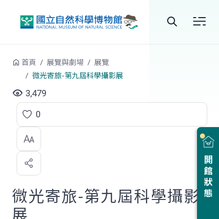
跳到中央內容區塊
全
站
首頁
展覽與劇場
展覽
搜
微光寄旅-第九屆科學攝影展
尋
3,479
0
點
選
喜
開館狀態
歡
微光寄旅-第九屆科學攝影
展