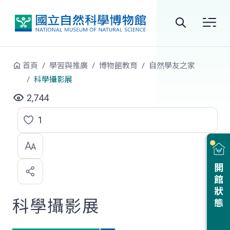
跳到中央內容區塊
全
站
首頁
學習與推廣
博物館教育
自然學友之家
搜
科學攝影展
尋
2,744
1
點
選
喜
開館狀態
歡
科學攝影展