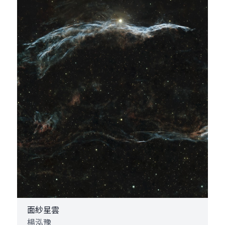
面紗星雲
楊泓豫