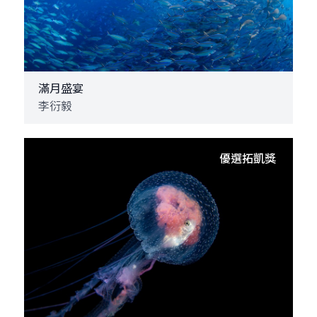
滿月盛宴
李衍毅
優選拓凱獎