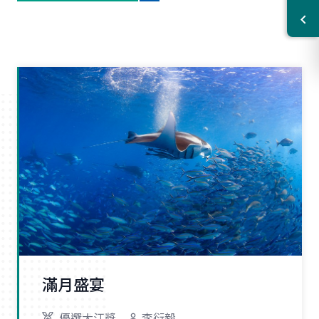
滿月盛宴
優選大江獎
李衍毅