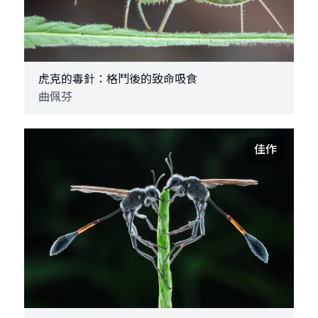
虎克的毒針：格鬥後的致命吸食
曲佩芬
佳作