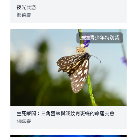
夜光共游
鄭德慶
廣達青少年特別獎
生死瞬間：三角蟹蛛與淡紋青斑蝶的命運交會
張紘睿