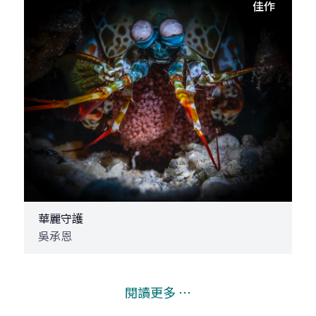
佳作
華麗守護
吳承恩
閱讀更多 ⋯