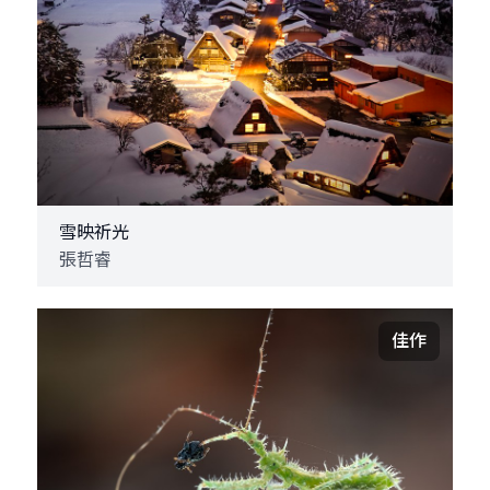
雪映祈光
張哲睿
佳作