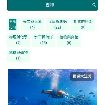
查詢
全部
天文與氣象
昆蟲與蜘蛛
動物的拼圖
(64)
(4)
(22)
(9)
物理與化學
水下與海洋
植物與真菌
(7)
(15)
(6)
地質與礦物
(1)
優選大江獎