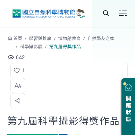
跳到中央內容區塊
全
站
首頁
學習與推廣
博物館教育
自然學友之家
搜
科學攝影展
第九屆得獎作品
尋
642
1
點
選
喜
開館狀態
歡
第九屆科學攝影得獎作品