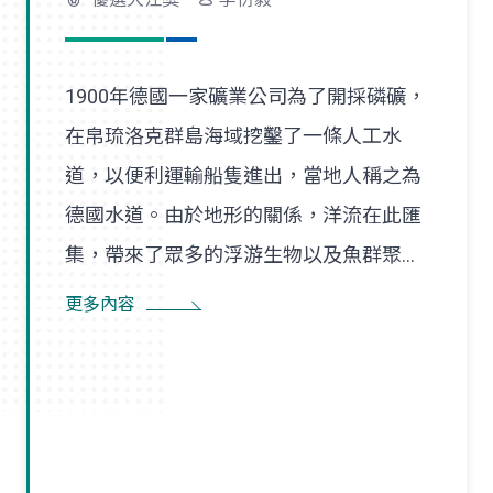
1900年德國一家礦業公司為了開採磷礦，
在帛琉洛克群島海域挖鑿了一條人工水
道，以便利運輸船隻進出，當地人稱之為
德國水道。由於地形的關係，洋流在此匯
集，帶來了眾多的浮游生物以及魚群聚集
在此處。科學家經過觀察研究後發現，在
更多內容
滿月大潮前後，由於洋流更加強烈，浮游
生物以及魚群的數量也達到最高峰，此時
有機會觀察到眾多的鬼蝠魟（Manta
Ray）在水層間來回穿梭，追逐捕食小
魚，飽餐一頓。