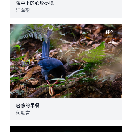
夜幕下的心形夢境
江韋聖
佳作
奢侈的早餐
何勵言