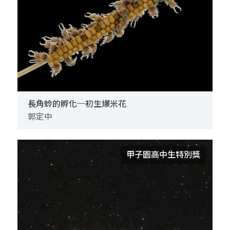
長角蛉的孵化─初生爆米花
郭定中
甲子園高中生特別獎