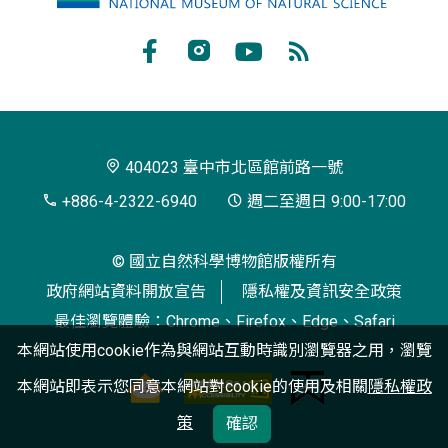
立
自
Facebook
Instagram
Youtube
RSS
然
訂
科
閱
學
404023 臺中市北區館前路一號
博
+886-4-2322-6940
週二至週日 9:00-17:00
物
© 國立自然科學博物館版權所有
館
政府網站資料開放宣告
隱私權及資訊安全政策
最佳瀏覽體驗：Chrome、Firefox、Edge、Safari
本網站使用cookie作為與網站互動時識別瀏覽器之用，瀏覽
本網站即表示您同意本網站對cookie的使用及相關
隱私權政
策
確認