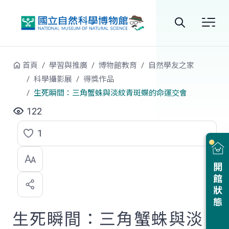
跳到中央內容區塊
全
站
首頁
學習與推廣
博物館教育
自然學友之家
搜
科學攝影展
得獎作品
生死瞬間：三角蟹蛛與淡紋青斑蝶的命運交會
尋
122
1
點
選
開館狀態
喜
歡
生死瞬間：三角蟹蛛與淡