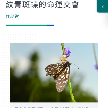
紋青斑蝶的命運交會
作品賞