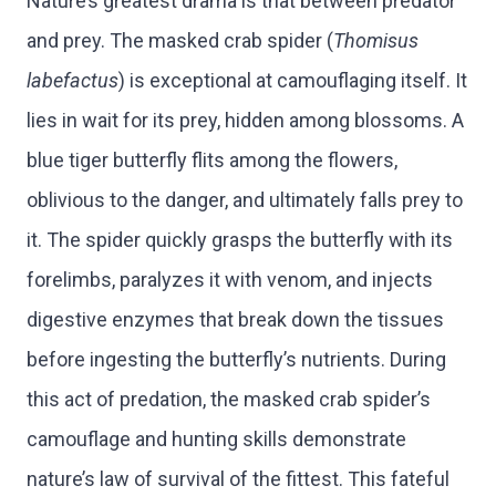
Nature’s greatest drama is that between predator
and prey. The masked crab spider (
Thomisus
labefactus
) is exceptional at camouflaging itself. It
lies in wait for its prey, hidden among blossoms. A
blue tiger butterfly flits among the flowers,
oblivious to the danger, and ultimately falls prey to
it. The spider quickly grasps the butterfly with its
forelimbs, paralyzes it with venom, and injects
digestive enzymes that break down the tissues
before ingesting the butterfly’s nutrients. During
this act of predation, the masked crab spider’s
camouflage and hunting skills demonstrate
nature’s law of survival of the fittest. This fateful