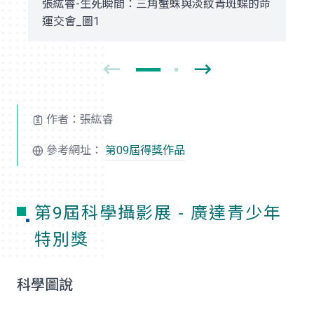
張紘睿-生死瞬間：三角蟹蛛與淡紋青斑蝶的命
運交會_圖1
作者：張紘睿
參考網址：
第09屆得獎作品
第9屆科學攝影展 - 廣達青少年
特別獎
科學圖說