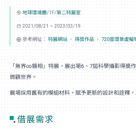
地球環境廳
/1F/
第二特展室
2021/08/21 ~ 2023/03/19
參考網址：
特展網站
、
得獎作品
、
720度環景虛擬
「無界∞鏡相」特展，展出第6、7屆科學攝影得奬
微觀世界。
展場採用舊有的模組材料，賦予更新的設計和詮釋，
借展需求