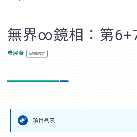
歡
無界∞鏡相：第6+
看展覽
項目列表