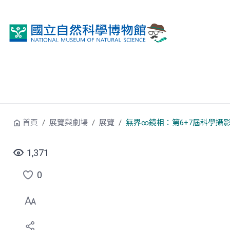
跳到中央內容區塊
首頁
展覽與劇場
展覽
無界∞鏡相：第6+7屆科學攝
1,371
0
點
選
喜