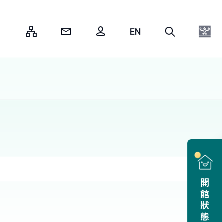
:::
開館狀態