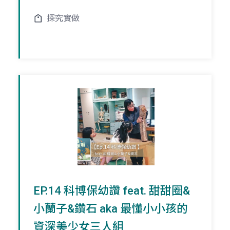
探究實做
EP.14 科博保幼讚 feat. 甜甜圈&
小蘭子&鑽石 aka 最懂小小孩的
資深美少女三人組