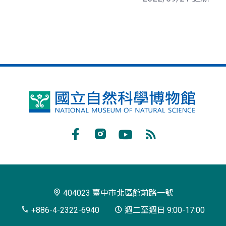
國
立
自
Facebook
Instagram
Youtube
RSS
然
訂
科
閱
學
404023 臺中市北區館前路一號
博
+886-4-2322-6940
週二至週日 9:00-17:00