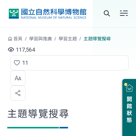
跳到中央內容區塊
全
站
首頁
學習與推廣
學習主題
主題導覽搜尋
搜
117,564
尋
11
點
選
喜
開館狀態
歡
主題導覽搜尋