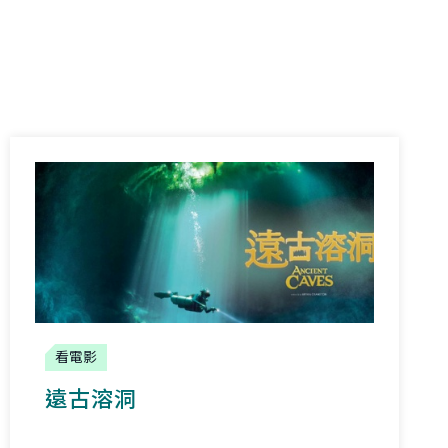
看電影
遠古溶洞