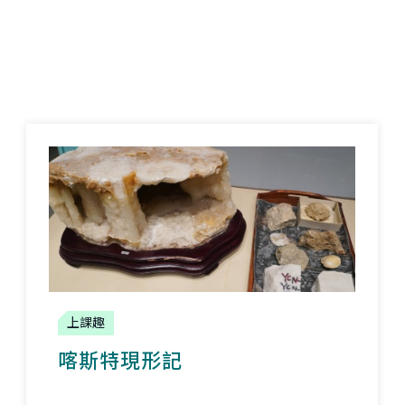
上課趣
喀斯特現形記