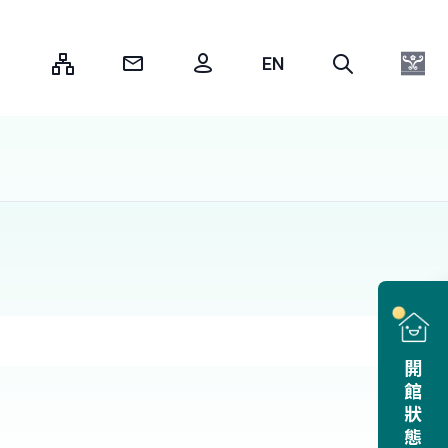
:::
開館狀態