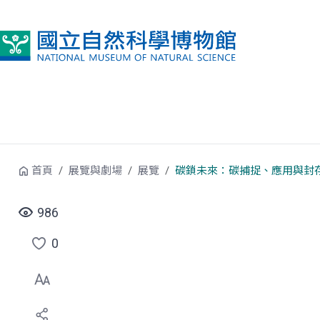
跳到中央內容區塊
首頁
展覽與劇場
展覽
碳鎖未來：碳捕捉、應用與封
986
0
點
選
喜