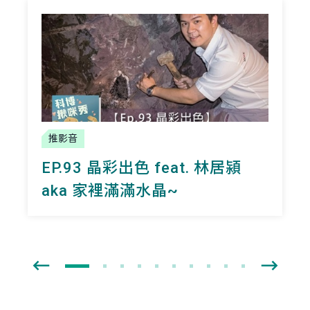
推影音
EP.93 晶彩出色 feat. 林居潁
aka 家裡滿滿水晶~