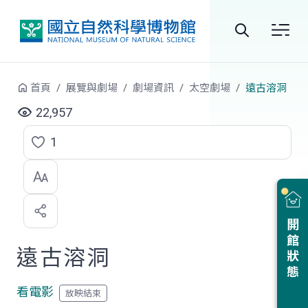
跳到中央內容區塊
全
站
首頁
展覽與劇場
劇場資訊
太空劇場
遠古溶洞
搜
22,957
尋
1
點
選
喜
開館狀態
歡
遠古溶洞
看電影