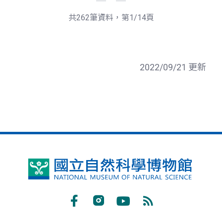
一
後
頁
一
共262筆資料，第1/14頁
頁
2022/09/21 更新
國
立
自
Facebook
Instagram
Youtube
RSS
然