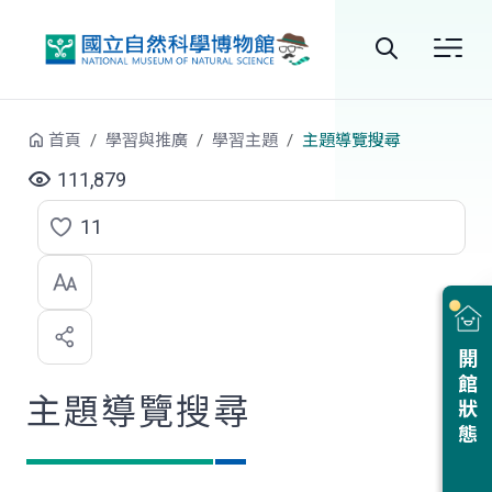
跳到中央內容區塊
全
站
首頁
學習與推廣
學習主題
主題導覽搜尋
搜
111,879
尋
11
點
選
喜
開館狀態
歡
主題導覽搜尋