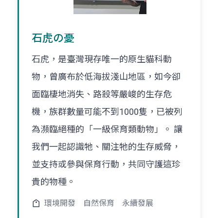
石虎の憂
石虎，是臺灣現存唯一的原生貓科動
物，曾廣布於低海拔淺山地區，如今卻
面臨棲地消失、路殺等嚴峻的生存危
機，族群數量可能不到1000隻，已被列
為瀕臨絕種的「一級保育類動物」。 讓
我們一起認識牠、關注牠的生存威脅，
並支持或參與保育行動，共同守護這珍
貴的物種。
環境開發
自然保育
永續發展