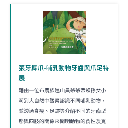
張牙舞爪-哺乳動物牙齒與爪足特
展
藉由一位布農族巡山員爺爺帶領孫女小
莉到大自然中觀察認識不同哺乳動物，
並透過食痕、足跡等介紹不同的牙齒型
態與四肢的關係來闡明動物的食性及覓