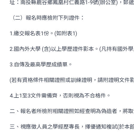
址：南投縣鹿谷鄉鳳凰村仁義路1-9號(辦公室)，郵遞區
（二）報名時應檢附下列證件：
1.繳交報名表1份。(如附表1)
2.國內外大學 (含)以上學歷證件影本。(凡持有國
3.自傳及最高學歷成績單。
(若有資格條件相關證照或訓練證明，請附證明文件影
4.上1至3文件需備齊，否則視為不合格件。
二、報名者所檢附相關證照如經查明為偽造者，將取
三、視應徵人員之學經歷專長，擇優通知複試(於本館網站公