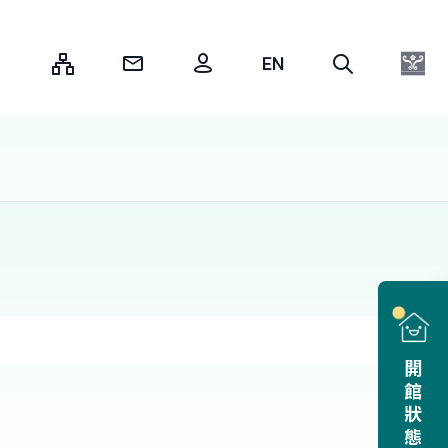
:::
開館狀態