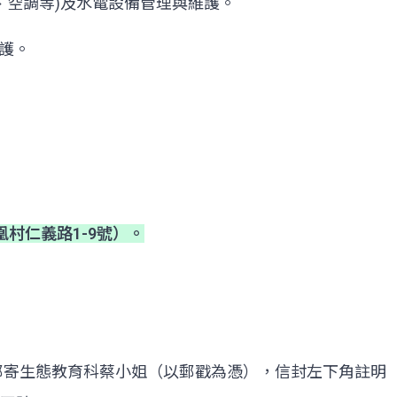
、空調等)及水電設備管理與維護。
護。
村仁義路1-9號）。
號郵寄生態教育科蔡小姐（以郵戳為憑），信封左下角註明（