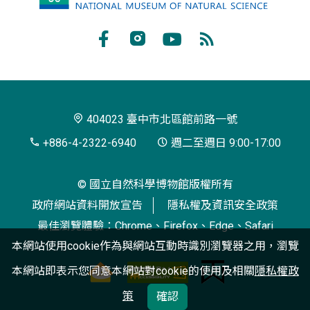
立
自
Facebook
Instagram
Youtube
RSS
然
訂
科
閱
學
404023 臺中市北區館前路一號
博
+886-4-2322-6940
週二至週日 9:00-17:00
物
© 國立自然科學博物館版權所有
館
政府網站資料開放宣告
隱私權及資訊安全政策
最佳瀏覽體驗：Chrome、Firefox、Edge、Safari
本網站使用cookie作為與網站互動時識別瀏覽器之用，瀏覽
本網站即表示您同意本網站對cookie的使用及相關
隱私權政
策
確認