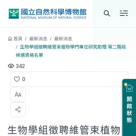
跳到中央內容區塊
全
站
首頁
最新消息
最新消息
搜
生物學組徵聘維管束植物學門專任研究助理 第二階段
候選資格名單
尋
342
0
點
選
開館狀態
喜
歡
生物學組徵聘維管束植物