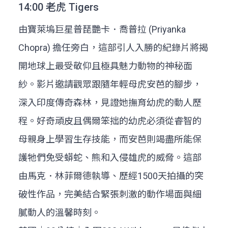
14:00 老虎 Tigers
由寶萊塢巨星普琵艷卡．喬普拉 (Priyanka
Chopra) 擔任旁白，這部引人入勝的紀錄片將揭
開地球上最受敬仰且極具魅力動物的神秘面
紗。影片邀請觀眾跟隨年輕母虎安芭的腳步，
深入印度傳奇森林，見證她撫育幼虎的動人歷
程。好奇頑皮且偶爾笨拙的幼虎必須從睿智的
母親身上學習生存技能，而安芭則竭盡所能保
護牠們免受蟒蛇、熊和入侵雄虎的威脅。這部
由馬克．林菲爾德執導、歷經1500天拍攝的突
破性作品，完美結合緊張刺激的動作場面與細
膩動人的溫馨時刻。