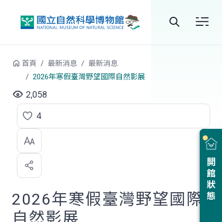
跳到中央內容區塊
全
站
首頁
最新消息
最新消息
搜
2026年寒假臺灣野望國際自然影展
尋
2,058
4
點
選
喜
開館狀態
歡
2026年寒假臺灣野望國際
自然影展