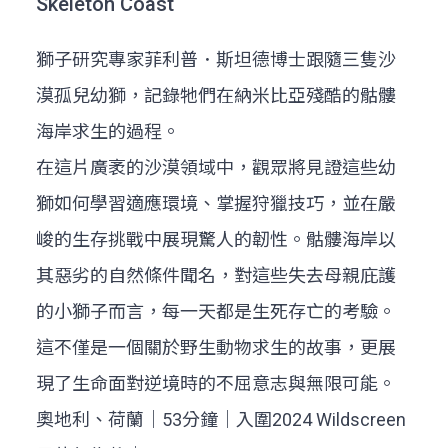
Skeleton Coast
獅子研究專家菲利普．斯坦德博士跟隨三隻沙
漠孤兒幼獅，記錄牠們在納米比亞殘酷的骷髏
海岸求生的過程。
在這片廣袤的沙漠領域中，觀眾將見證這些幼
獅如何學習適應環境、掌握狩獵技巧，並在嚴
峻的生存挑戰中展現驚人的韌性。骷髏海岸以
其惡劣的自然條件聞名，對這些失去母親庇護
的小獅子而言，每一天都是生死存亡的考驗。
這不僅是一個關於野生動物求生的故事，更展
現了生命面對逆境時的不屈意志與無限可能。
奧地利、荷蘭｜53分鐘｜入圍2024 Wildscreen