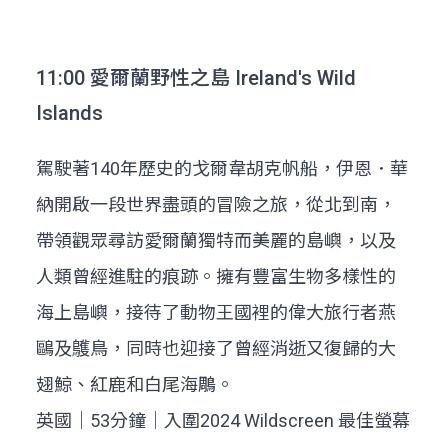
11:00 愛爾蘭野性之島 Ireland's Wild
Islands
駕駛著140年歷史的戈爾韋胡克帆船，伊恩．華
納開啟一段世界盡頭的冒險之旅，從北到南，
帶領觀眾尋訪愛爾蘭獨特而美麗的島嶼，以及
人類曾經進駐的痕跡。擁有豐富生物多樣性的
海上島嶼，接待了動物王國裡的偉大旅行者燕
鷗及鸌鳥，同時也迎接了曾經消逝又復歸的大
翅鯨、紅鹿和白尾海鵰。
英國｜53分鐘｜入圍2024 Wildscreen 最佳螢幕