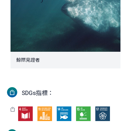
鯨際見證者
SDGs指標：