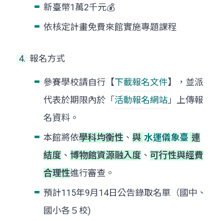
新臺幣1萬2千元💰
依核定計畫免費來館實施專題課程
報名方式
參賽學校請自行【
下載報名文件
】，並派
代表於期限內於「
活動報名網站
」上傳報
名資料。
本館將依
學科均衡性
、
與
水運儀象臺
連
結度
、
博物館資源融入度
、
可行性與經費
合理性
進行審查。
預計115年9月14日公告錄取名單（國中、
國小各５校)