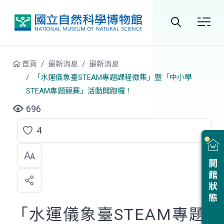
跳到中央內容區塊
全
站
首頁
最新消息
最新消息
搜
「水運儀象臺STEAM專題課程徵集」暨「中小學
STEAM專題競賽」活動開跑囉！
尋
696
4
點
選
開館狀態
喜
歡
「水運儀象臺STEAM專題