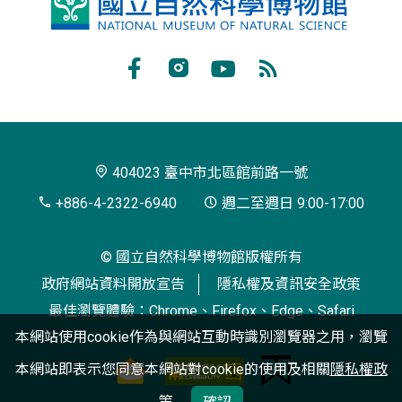
國
立
自
Facebook
Instagram
Youtube
RSS
然
訂
科
閱
學
404023 臺中市北區館前路一號
博
+886-4-2322-6940
週二至週日 9:00-17:00
物
© 國立自然科學博物館版權所有
館
政府網站資料開放宣告
隱私權及資訊安全政策
最佳瀏覽體驗：Chrome、Firefox、Edge、Safari
本網站使用cookie作為與網站互動時識別瀏覽器之用，瀏覽
本網站即表示您同意本網站對cookie的使用及相關
隱私權政
策