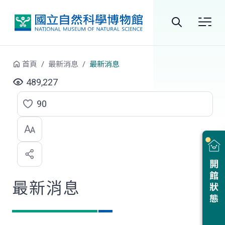
跳到中央內容區塊
全
站
首頁
最新消息
最新消息
搜
489,227
尋
90
點
選
喜
開館狀態
歡
最新消息