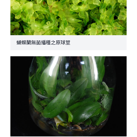
蝴蝶蘭無菌播種之原球莖