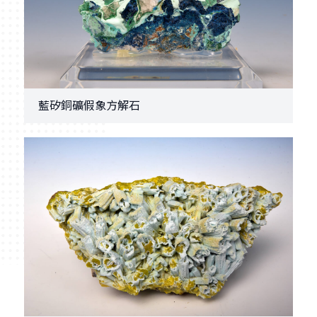
藍矽銅礦假象方解石