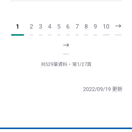
1
2
3
4
5
6
7
8
9
10
下
一
頁
最
後
一
共529筆資料，第1/27頁
頁
2022/09/19 更新