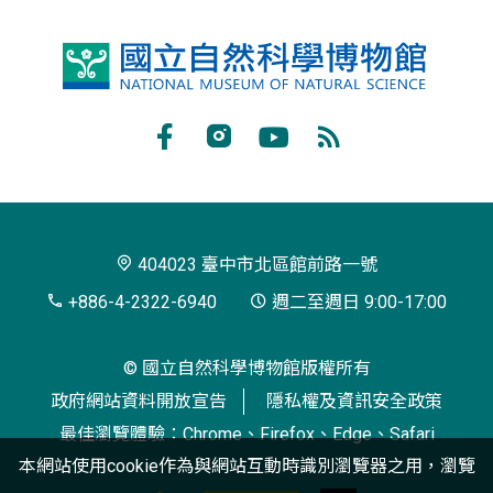
國
立
自
Facebook
Instagram
Youtube
RSS
然
訂
科
閱
學
404023 臺中市北區館前路一號
博
+886-4-2322-6940
週二至週日 9:00-17:00
物
© 國立自然科學博物館版權所有
館
政府網站資料開放宣告
隱私權及資訊安全政策
最佳瀏覽體驗：Chrome、Firefox、Edge、Safari
本網站使用cookie作為與網站互動時識別瀏覽器之用，瀏覽