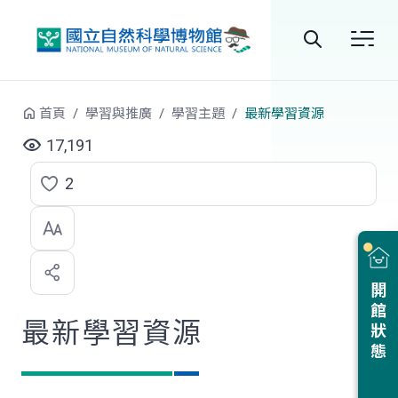
跳到中央內容區塊
全
站
首頁
學習與推廣
學習主題
最新學習資源
搜
17,191
尋
2
點
選
喜
開館狀態
歡
最新學習資源