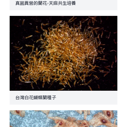
真菌異營的蘭花-天麻共生培養
台灣白花蝴蝶蘭種子