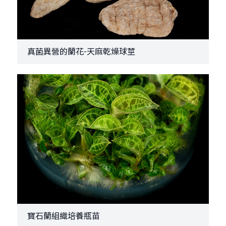
真菌異營的蘭花-天麻乾燥球莖
寶石蘭組織培養瓶苗