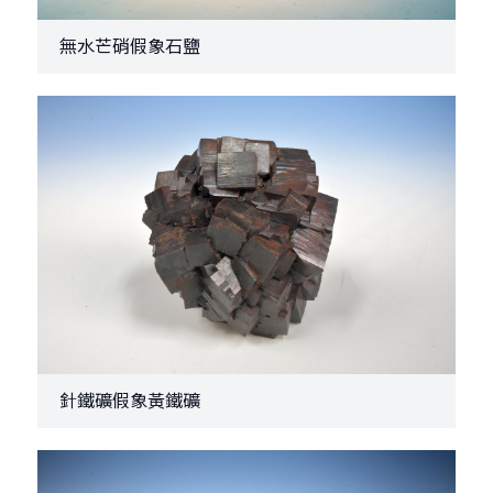
無水芒硝假象石鹽
針鐵礦假象黃鐵礦