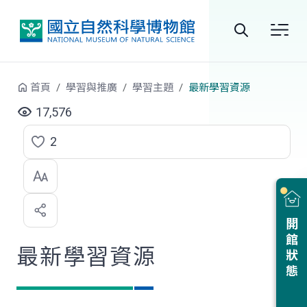
跳到中央內容區塊
全
站
首頁
學習與推廣
學習主題
最新學習資源
搜
17,576
尋
2
點
選
喜
開館狀態
歡
最新學習資源