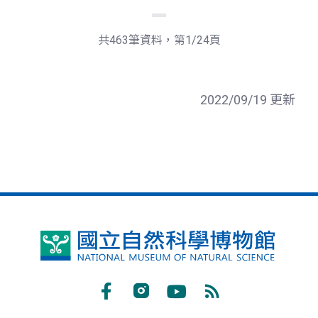
最
後
一
共463筆資料，第1/24頁
頁
2022/09/19 更新
國
立
自