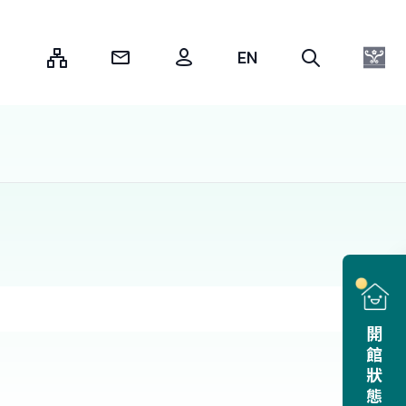
:::
開館狀態