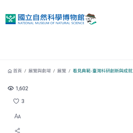
跳到中央內容區塊
首頁
展覽與劇場
展覽
看見典範-臺灣科研創新與成就
1,602
3
點
選
喜