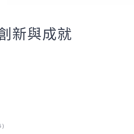
研創新與成就
 )