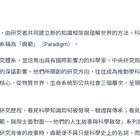
由研究者共同建立新的知識框架與理解世界的方法。科學史學
為「典範」（Paradigm）。
究體系，並培育出具有國際影響力的科學家。中央研究院
的深遠影響。他們所開創的研究方向，往往成為推動學科
核心，從物質世界、生命系統到公共社會三個層次，呈現
研究歷程，看見科學知識如何被發現、驗證與傳承；看見
範・與院士面對面——他們的人生故事與科學啟發」系列
研究背後的故事時，典範便不再只是科學史上的名詞，而