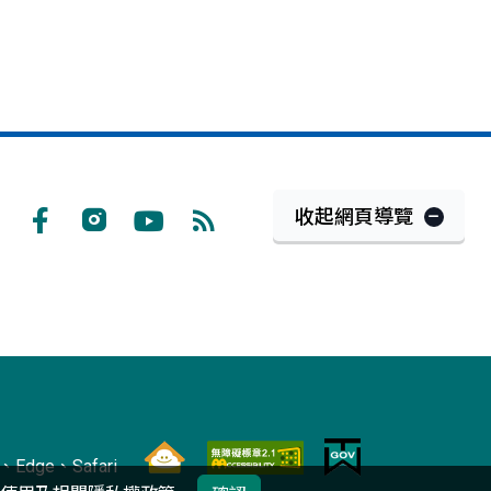
收起網頁導覽
Facebook
Instagram
Youtube
RSS
訂
閱
Edge、Safari