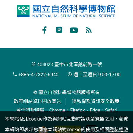
國
立
自
Facebook
Instagram
Youtube
RSS
然
訂
科
閱
學
404023 臺中市北區館前路一號
博
+886-4-2322-6940
週二至週日 9:00-17:00
物
© 國立自然科學博物館版權所有
館
政府網站資料開放宣告
隱私權及資訊安全政策
最佳瀏覽體驗：Chrome、Firefox、Edge、Safari
本網站使用cookie作為與網站互動時識別瀏覽器之用，瀏覽
本網站即表示您同意本網站對cookie的使用及相關
隱私權政