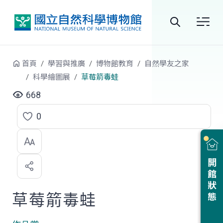
跳到中央內容區塊
全
站
首頁
學習與推廣
博物館教育
自然學友之家
搜
科學繪圖展
草莓箭毒蛙
尋
668
0
點
選
喜
開館狀態
歡
草莓箭毒蛙