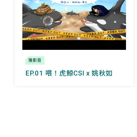
推影音
EP.01 喂！虎鯨CSI x 姚秋如