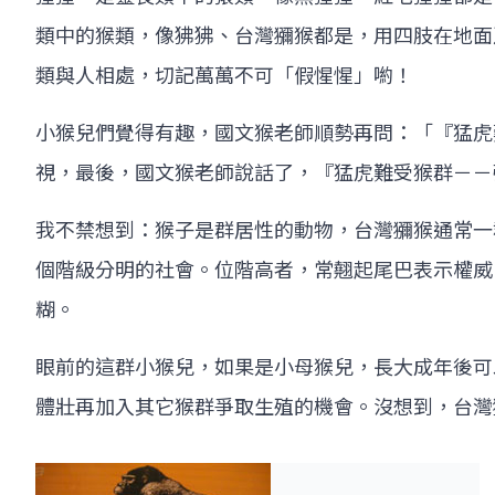
類中的猴類，像狒狒、台灣獼猴都是，用四肢在地面
類與人相處，切記萬萬不可「假惺惺」喲！
小猴兒們覺得有趣，國文猴老師順勢再問：「『猛虎
視，最後，國文猴老師說話了，『猛虎難受猴群－－
我不禁想到：猴子是群居性的動物，台灣獼猴通常一
個階級分明的社會。位階高者，常翹起尾巴表示權威
糊。
眼前的這群小猴兒，如果是小母猴兒，長大成年後可
體壯再加入其它猴群爭取生殖的機會。沒想到，台灣