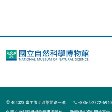
國
立
自
然
科
學
404023 臺中市北區館前路一號
+886-4-2322-6940
博