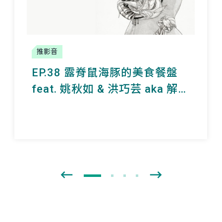
推影音
EP.38 露脊鼠海豚的美食餐盤
feat. 姚秋如 & 洪巧芸 aka 解剖
鯨豚面不改色的強者