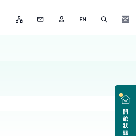
:::
開館狀態