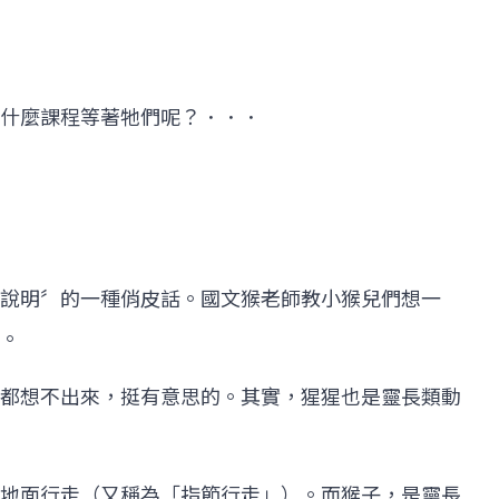
什麼課程等著牠們呢？．．．
說明〞的一種俏皮話。國文猴老師教小猴兒們想一
。
都想不出來，挺有意思的。其實，猩猩也是靈長類動
地面行走（又稱為「指節行走」）。而猴子，是靈長