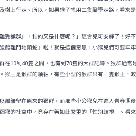
及樹上行走。所以，如果猴子想用二隻腳學走路，看來是
難受猴群』，指的又是什麼呢？」這會兒可安靜了！好不
強龍難鬥地頭蛇』啦！就是這個意思，小猴兒們可要牢牢
群在10到40隻之間，也有到70隻的大群記錄。猴群通
。猴王是猴群的領袖，有些小型的猴群只有一隻猴王，較
以繼續留在原來的猴群，而那些小公猴兒在進入青春期後
獼猴的社會中，竟存在著如此嚴重的「性別歧視」。看來