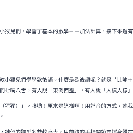
小猴兒們，學習了基本的數學－－加法計算，接下來還有
教小猴兒們學學歇後語。什麼是歇後語呢？就是〝比喻＋
們七嘴八舌，有人說「東倒西歪」，有人說「人模人樣」
（猩猩）」。唉喲！原來是這樣啊！用諧音的方式，連我
。
，牠們的體型多數較高大，用前肢的手指關節支撐身體在