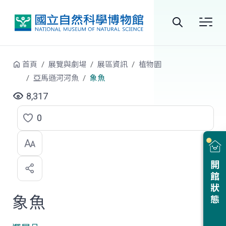
跳到中央內容區塊
全
站
首頁
展覽與劇場
展區資訊
植物園
搜
亞馬遜河河魚
象魚
尋
8,317
0
點
選
喜
開館狀態
歡
象魚