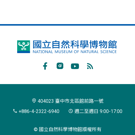
國
立
自
Facebook
Instagram
Youtube
RSS
然
訂
科
閱
學
404023 臺中市北區館前路一號
博
+886-4-2322-6940
週二至週日 9:00-17:00
物
© 國立自然科學博物館版權所有
館