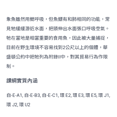
象魚雖然用鰓呼吸，但魚鰾有和肺相同的功能，常
見牠緩緩游近水面，把頭伸出水面張口呼吸空氣。
牠在當地是相當重要的食用魚，因此被大量捕捉，
目前在野生環境不容易找到2公尺以上的個體，華
盛頓公約中把牠列為附錄II中，對其貿易行為作限
制。
課綱實質內涵
自-E-A1, 自-E-B3, 自-E-C1, 環 E2, 環 E3, 環 E5, 環 J1,
環 J2, 環 U2