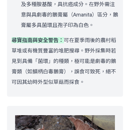
及多種胺基酸，具抗癌成分。在野外需注
意與具劇毒的鵝膏屬（Amanita）區分，鵝
膏屬多具菌環且孢子印為白色。
尋寶指南與安全警告：
可在夏季雨後的農村稻
草堆或有機質豐富的堆肥搜尋。野外採集時若
見到具備「菌環」的種類，極可能是劇毒的鵝
膏類（如鱗柄白毒鵝膏），誤食可致死，絕不
可因其幼時外型似草菇而採食。