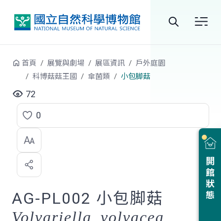
跳到中央內容區塊
全
站
首頁
展覽與劇場
展區資訊
戶外庭園
搜
科博菇菇王國
傘菌類
小包脚菇
尋
72
0
點
選
喜
開館狀態
歡
AG-PL002 小包脚菇
Volvariella volvacea