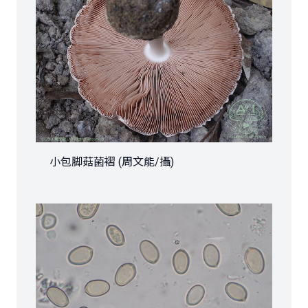
小包脚菇菌褶 (周文能/攝)