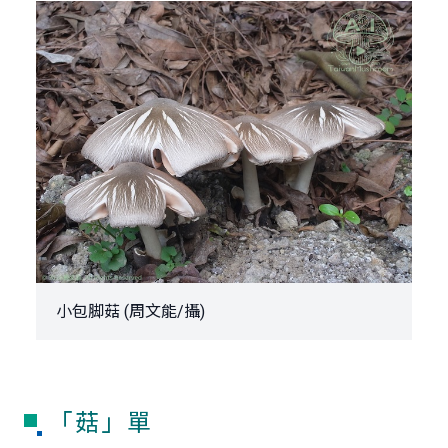
小包脚菇 (周文能/攝)
「菇」單