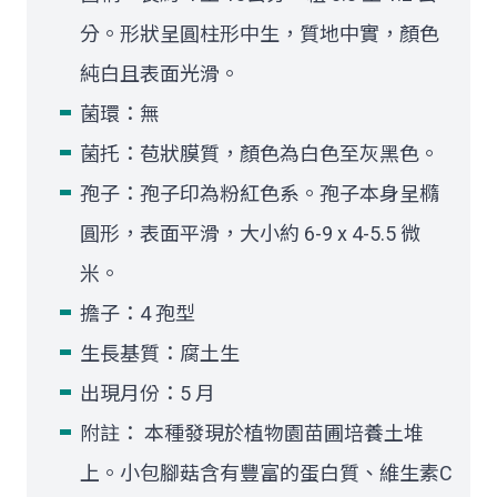
分。形狀呈圓柱形中生，質地中實，顏色
純白且表面光滑。
菌環：無
菌托：苞狀膜質，顏色為白色至灰黑色。
孢子：孢子印為粉紅色系。孢子本身呈橢
圓形，表面平滑，大小約 6-9 x 4-5.5 微
米。
擔子：4 孢型
生長基質：腐土生
出現月份：5 月
附註： 本種發現於植物園苗圃培養土堆
上。小包腳菇含有豐富的蛋白質、維生素C