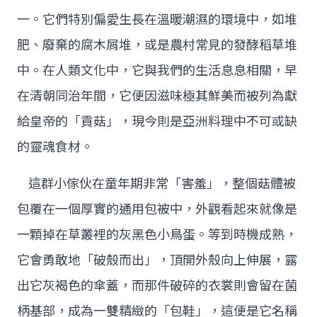
一。它們特別偏愛生長在溫暖潮濕的環境中，如堆
肥、廢棄的腐木屑堆，或是農村常見的發酵稻草堆
中。在人類文化中，它與我們的生活息息相關，早
在清朝同治年間，它便因滋味極其鮮美而被列為獻
給皇帝的「貢菇」，現今則是亞洲料理中不可或缺
的靈魂食材。
這群小傢伙在童年期非常「害羞」，整個菇體被
包覆在一個厚實的通用包被中，外觀看起來就像是
一顆掉在草叢裡的灰黑色小鳥蛋。等到時機成熟，
它會勇敢地「破殼而出」，頂開外殼向上伸展，露
出它灰褐色的傘蓋，而那件破碎的衣裳則會留在菌
柄基部，成為一雙精緻的「包鞋」，這便是它名稱