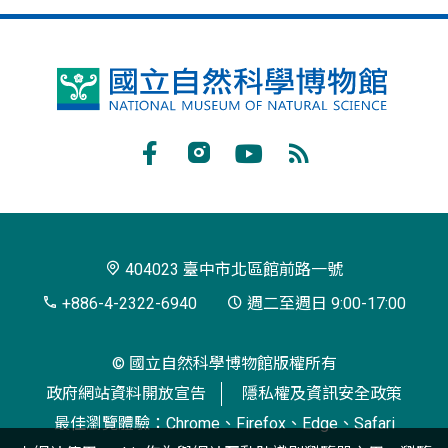
國
立
自
Facebook
Instagram
Youtube
RSS
然
訂
科
閱
學
404023 臺中市北區館前路一號
博
+886-4-2322-6940
週二至週日 9:00-17:00
物
© 國立自然科學博物館版權所有
館
政府網站資料開放宣告
隱私權及資訊安全政策
最佳瀏覽體驗：Chrome、Firefox、Edge、Safari