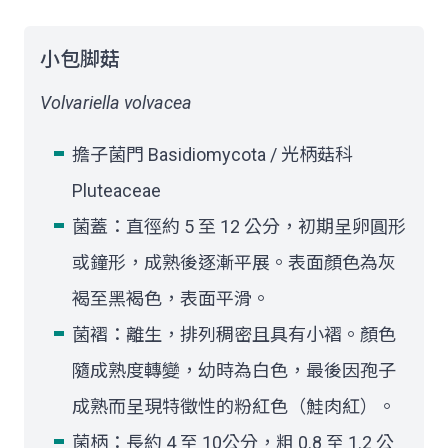
小包脚菇
Volvariella volvacea
擔子菌門 Basidiomycota / 光柄菇科
Pluteaceae
菌蓋：直徑約 5 至 12 公分，初期呈卵圓形
或鐘形，成熟後逐漸平展。表面顏色為灰
褐至黑褐色，表面平滑。
菌褶：離生，排列稠密且具有小褶。顏色
隨成熟度轉變，幼時為白色，最後因孢子
成熟而呈現特徵性的粉紅色（鮭肉紅）。
菌柄：長約 4 至 10公分，粗 0.8 至 1.2 公