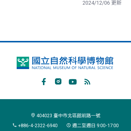
2024/12/06 更新
國
立
自
Facebook
Instagram
Youtube
RSS
然
訂
科
閱
學
404023 臺中市北區館前路一號
博
+886-4-2322-6940
週二至週日 9:00-17:00