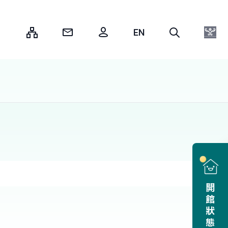
:::
開館狀態