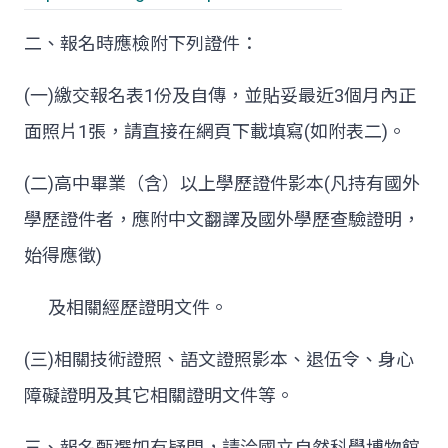
二、報名時應檢附下列證件：
(
一
)
繳交報名表
1
份及自傳，並貼妥最近
3
個月內正
面照片
1
張，請直接在網頁下載填寫
(
如附表二
)
。
(
二
)
高中畢業（含）以上學歷證件影本
(
凡持有國外
學歷證件者，應附中文翻譯及國外學歷查驗證明，
始得應徵
)
及相關經歷證明文件。
(
三
)
相關技術證照、語文證照影本、退伍令、身心
障礙證明及其它相關證明文件等。
三、報名甄選如有疑問，請洽國立自然科學博物館