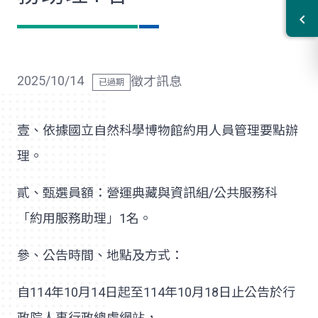
2025/10/14
徵才訊息
壹、依據國立自然科學博物館約用人員管理要點辦
理。
貳、甄選員額：營運典藏與資訊組
/
公共服務科
「約用服務助理」
1
名。
參、公告時間、地點及方式：
自
114
年
10
月
14
日起至
114
年
10
月
18
日止公告於行
政院人事行政總處網站，