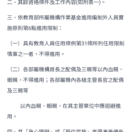
二、其餘資格條件及工作內容
(
如附表一
)
。
三、依教育部所屬機構作業基金進用編制外人員實
施原則第
6
點進用限制：
（一）具有教育人員任用條例第
31
條所列任用限制
情事之一者，不得進用。
（二）各部屬機構首長之配偶及三親等以內血親、
姻親，不得進用；各部屬機內各級主管長官之配偶
及三親等
以內血親、姻親，在其主管單位中應迴避進
用。
四、具「身心障礙」或「原住民族」者得考量優先