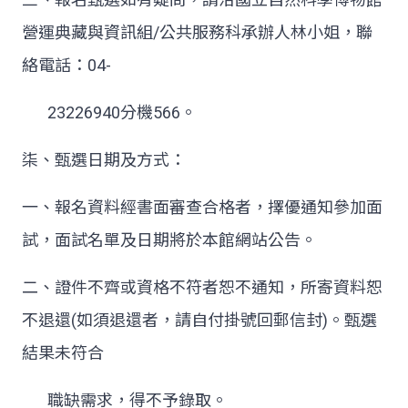
營運典藏與資訊組
/
公共服務科承辦人林小姐，聯
絡電話：
04-
23226940
分機
566
。
柒、甄選日期及方式：
一、報名資料經書面審查合格者，擇優通知參加面
試，面試名單及日期將於本館網站公告。
二、證件不齊或資格不符者恕不通知，所寄資料恕
不退還
(
如須退還者，請自付掛號回郵信封
)
。甄選
結果未符合
職缺需求，得不予錄取。