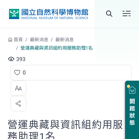
跳到中央內容區塊
全
站
首頁
最新消息
最新消息
搜
營運典藏與資訊組約用服務助理1名
尋
393
0
點
選
喜
開館狀態
歡
營運典藏與資訊組約用服
務助理1名