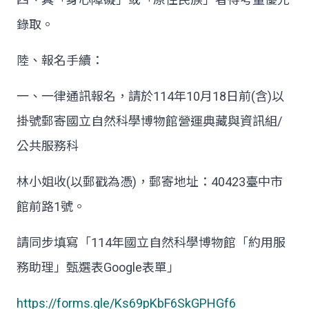
錄取。
陸、報名手續：
一、一律通訊報名，請於
114
年
10
月
18
日前
(
含
)
以
掛號郵寄國立自然科學博物館營運典藏與資訊組
/
公共服務科
林小姐收
(
以郵戳為憑
)
，郵寄地址：
40423
臺中市
館前路
1
號。
請同步填寫「
114
年國立自然科學博物館「約用服
務助理」甄選表
Google
表單」
https://forms.gle/Ks69pKbF6SkGPHGf6