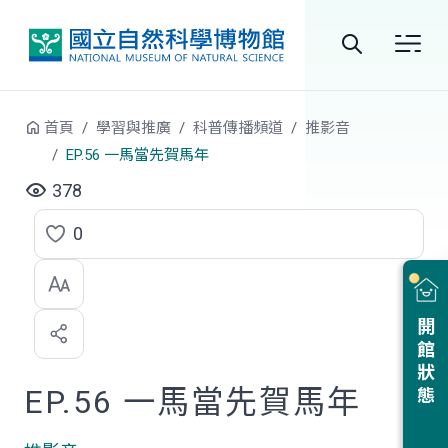
跳到中央內容區塊
全
站
首頁
學習與推廣
科普傳播頻道
推影音
搜
EP.56 一馬當先賀馬年
尋
378
0
點
選
喜
開館狀態
歡
EP.56 一馬當先賀馬年