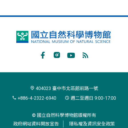
國
立
自
Facebook
Instagram
Youtube
RSS
然
訂
科
閱
學
404023 臺中市北區館前路一號
博
+886-4-2322-6940
週二至週日 9:00-17:00
物
© 國立自然科學博物館版權所有
館
政府網站資料開放宣告
隱私權及資訊安全政策