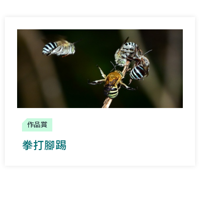
作品賞
拳打腳踢