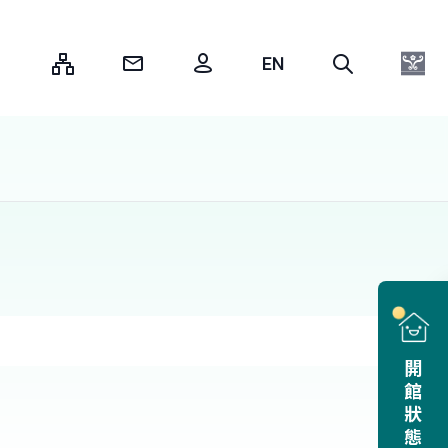
:::
開館狀態