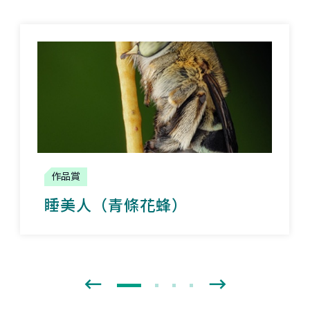
作品賞
睡美人（青條花蜂）