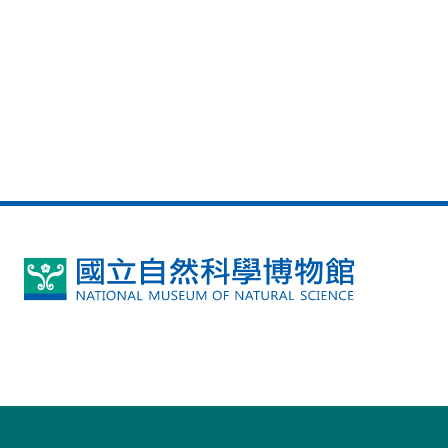
國
立
自
然
科