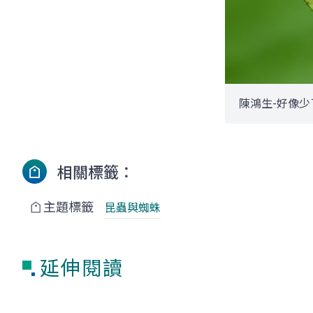
陳鴻生-好像少
相關標籤：
主題標籤
昆蟲與蜘蛛
延伸閱讀