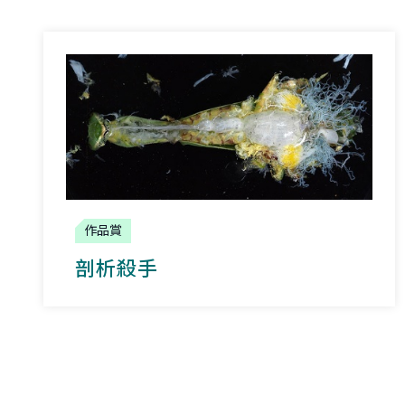
作品賞
剖析殺手