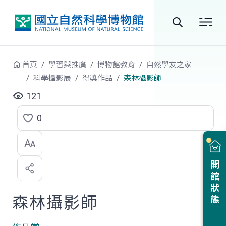
跳到中央內容區塊
全
站
首頁
學習與推廣
博物館教育
自然學友之家
搜
科學攝影展
得獎作品
森林攝影師
尋
121
0
點
選
喜
開館狀態
歡
森林攝影師