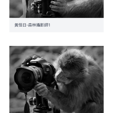
黃恒日-森林攝影師1