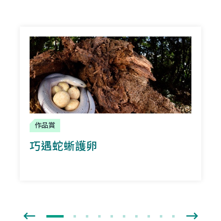
作品賞
巧遇蛇蜥護卵