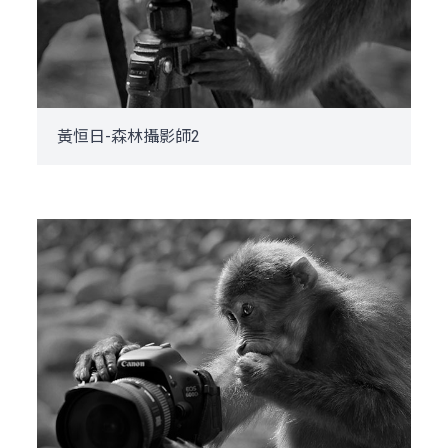
黃恒日-森林攝影師2