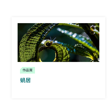
作品賞
蝸居