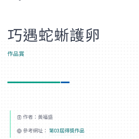
歡
巧遇蛇蜥護卵
作品賞
作者：黃福盛
參考網址：
第03屆得獎作品