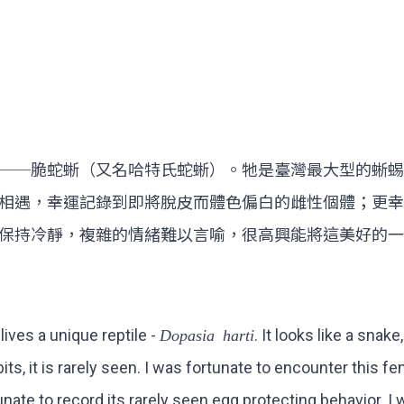
──脆蛇蜥（又名哈特氏蛇蜥）。牠是臺灣最大型的蜥蜴
相遇，幸運記錄到即將脫皮而體色偏白的雌性個體；更幸
保持冷靜，複雜的情緒難以言喻，很高興能將這美好的一
ives a unique reptile -
Dopasia harti
. It looks like a snake
its, it is rarely seen. I was fortunate to encounter this f
nate to record its rarely seen egg protecting behavior. I 