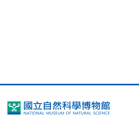
國
立
自