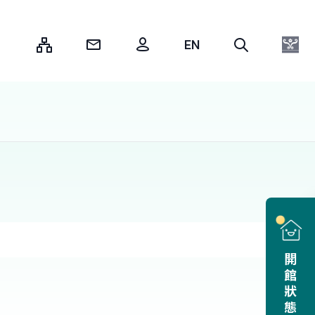
:::
開館狀態