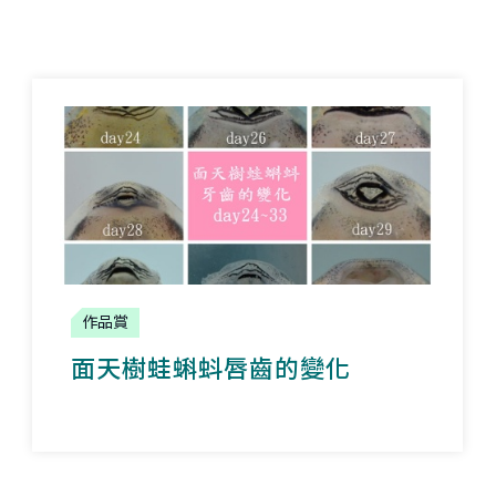
作品賞
面天樹蛙蝌蚪唇齒的變化