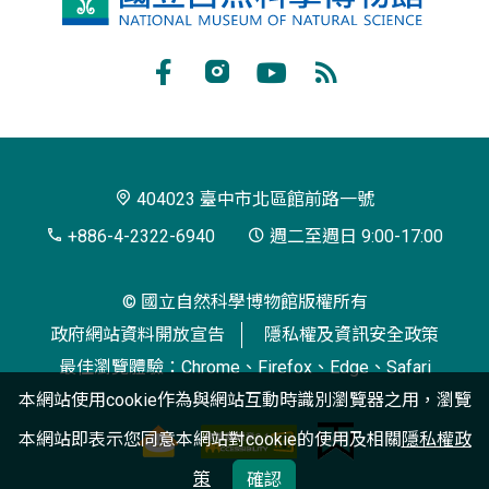
立
自
Facebook
Instagram
Youtube
RSS
然
訂
科
閱
學
404023 臺中市北區館前路一號
博
+886-4-2322-6940
週二至週日 9:00-17:00
物
© 國立自然科學博物館版權所有
館
政府網站資料開放宣告
隱私權及資訊安全政策
最佳瀏覽體驗：Chrome、Firefox、Edge、Safari
本網站使用cookie作為與網站互動時識別瀏覽器之用，瀏覽
本網站即表示您同意本網站對cookie的使用及相關
隱私權政
策
確認