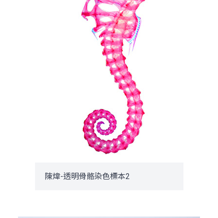
陳煒-透明骨骼染色標本2