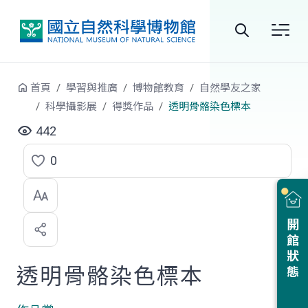
跳到中央內容區塊
全
站
首頁
學習與推廣
博物館教育
自然學友之家
搜
科學攝影展
得獎作品
透明骨骼染色標本
尋
442
0
點
選
喜
開館狀態
歡
透明骨骼染色標本