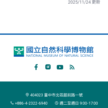
2025/11/24 更新
國
立
自
Facebook
Instagram
Youtube
RSS
然
訂
科
閱
學
404023 臺中市北區館前路一號
博
+886-4-2322-6940
週二至週日 9:00-17:00