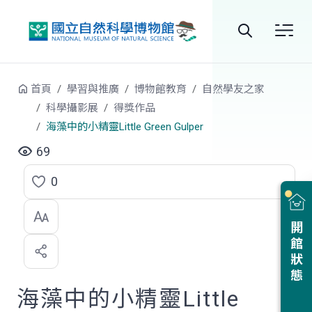
跳到中央內容區塊
全
站
首頁
學習與推廣
博物館教育
自然學友之家
搜
科學攝影展
得獎作品
海藻中的小精靈Little Green Gulper
尋
69
0
點
選
開館狀態
喜
歡
海藻中的小精靈Little