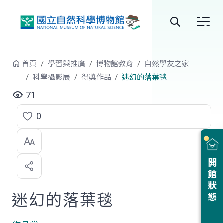
跳到中央內容區塊
全
站
首頁
學習與推廣
博物館教育
自然學友之家
搜
科學攝影展
得獎作品
迷幻的落葉毯
尋
71
0
點
選
喜
開館狀態
歡
迷幻的落葉毯