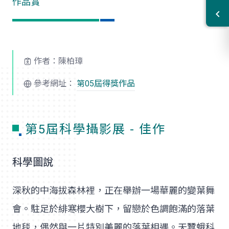
作品賞
作者：陳柏璋
參考網址：
第05屆得獎作品
第5屆科學攝影展 - 佳作
科學圖說
深秋的中海拔森林裡，正在舉辦一場華麗的變葉舞
會。駐足於緋寒櫻大樹下，留戀於色調飽滿的落葉
地毯，偶然與一片特別美麗的落葉相遇。天蠶蛾科