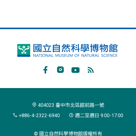
國
立
自
Facebook
Instagram
Youtube
RSS
然
訂
科
閱
學
404023 臺中市北區館前路一號
博
+886-4-2322-6940
週二至週日 9:00-17:00
物
© 國立自然科學博物館版權所有