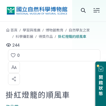
跳到中央內容區塊
全
站
首頁
學習與推廣
博物館教育
自然學友之家
搜
科學攝影展
得獎作品
掛紅燈籠的順風車
尋
244
0
點
選
喜
開館狀態
歡
掛紅燈籠的順風車