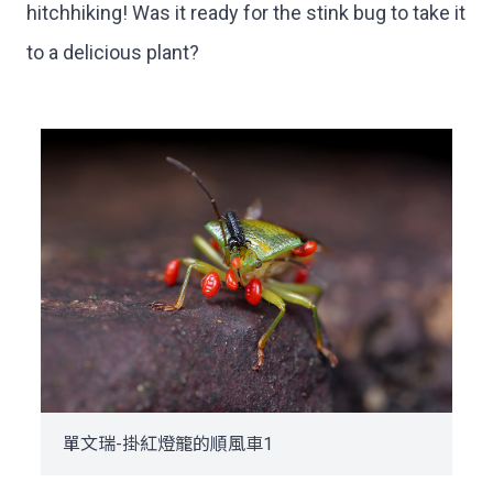
hitchhiking! Was it ready for the stink bug to take it
to a delicious plant?
單文瑞-掛紅燈籠的順風車1