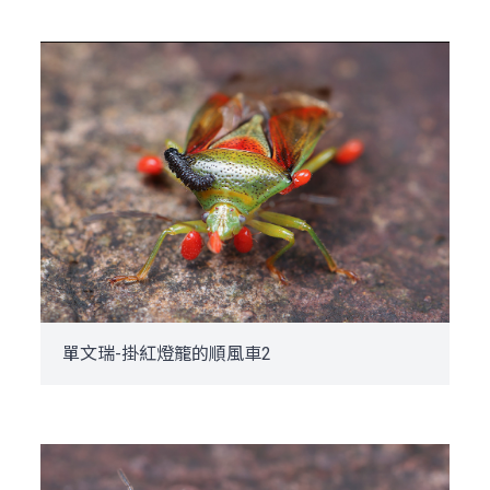
單文瑞-掛紅燈籠的順風車2