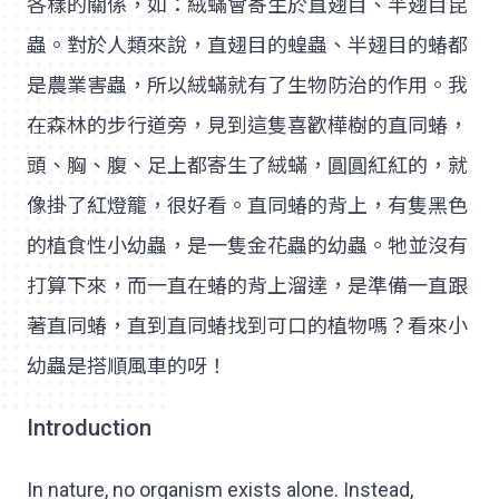
各樣的關係，如：絨蟎會寄生於直翅目、半翅目昆
蟲。對於人類來說，直翅目的蝗蟲、半翅目的蝽都
是農業害蟲，所以絨蟎就有了生物防治的作用。我
在森林的步行道旁，見到這隻喜歡樺樹的直同蝽，
頭、胸、腹、足上都寄生了絨蟎，圓圓紅紅的，就
像掛了紅燈籠，很好看。直同蝽的背上，有隻黑色
的植食性小幼蟲，是一隻金花蟲的幼蟲。牠並沒有
打算下來，而一直在蝽的背上溜達，是準備一直跟
著直同蝽，直到直同蝽找到可口的植物嗎？看來小
幼蟲是搭順風車的呀！
Introduction
In nature, no organism exists alone. Instead,