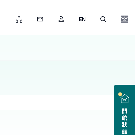
:::
開館狀態