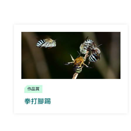
作品賞
拳打腳踢