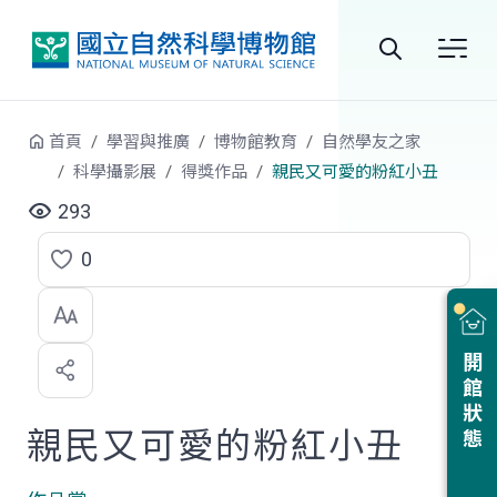
跳到中央內容區塊
全
站
首頁
學習與推廣
博物館教育
自然學友之家
搜
科學攝影展
得獎作品
親民又可愛的粉紅小丑
尋
293
0
點
選
喜
開館狀態
歡
親民又可愛的粉紅小丑