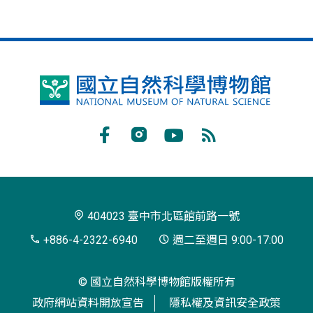
國
立
自
Facebook
Instagram
Youtube
RSS
然
訂
科
閱
學
404023 臺中市北區館前路一號
博
+886-4-2322-6940
週二至週日 9:00-17:00
物
© 國立自然科學博物館版權所有
館
政府網站資料開放宣告
隱私權及資訊安全政策