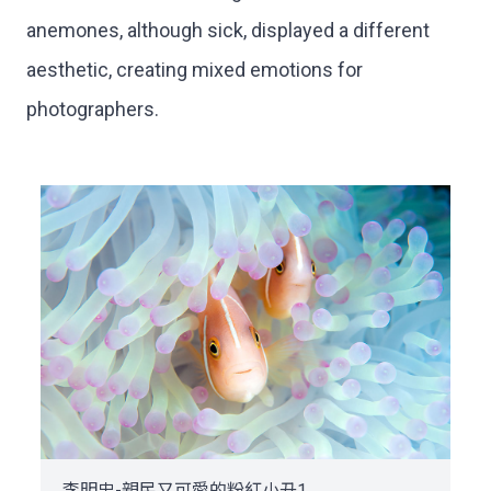
anemones, although sick, displayed a different
aesthetic, creating mixed emotions for
photographers.
李明忠-親民又可愛的粉紅小丑1