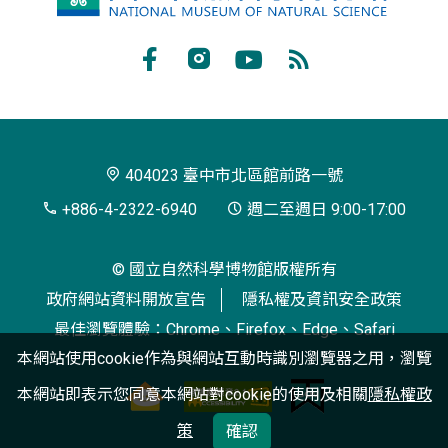
立
自
Facebook
Instagram
Youtube
RSS
然
訂
科
閱
學
404023 臺中市北區館前路一號
博
+886-4-2322-6940
週二至週日 9:00-17:00
物
© 國立自然科學博物館版權所有
館
政府網站資料開放宣告
隱私權及資訊安全政策
最佳瀏覽體驗：Chrome、Firefox、Edge、Safari
本網站使用cookie作為與網站互動時識別瀏覽器之用，瀏覽
本網站即表示您同意本網站對cookie的使用及相關
隱私權政
策
確認