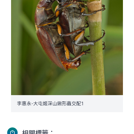
李惠永-大屯姬深山鍬形蟲交配1
相關標籤：