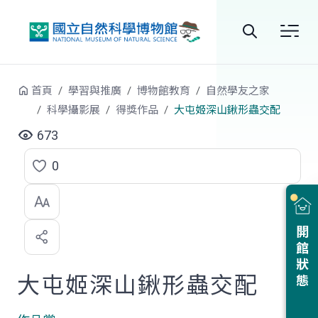
跳到中央內容區塊
全
站
首頁
學習與推廣
博物館教育
自然學友之家
搜
科學攝影展
得獎作品
大屯姬深山鍬形蟲交配
尋
673
0
點
選
喜
開館狀態
歡
大屯姬深山鍬形蟲交配