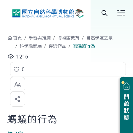
跳到中央內容區塊
全
站
首頁
學習與推廣
博物館教育
自然學友之家
搜
科學攝影展
得獎作品
螞蟻的行為
尋
1,216
0
點
選
喜
開館狀態
歡
螞蟻的行為