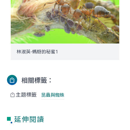
林淑英-螞蚜的秘蜜1
相關標籤：
主題標籤
昆蟲與蜘蛛
延伸閱讀