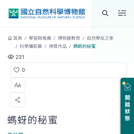
跳到中央內容區塊
全
站
首頁
學習與推廣
博物館教育
自然學友之家
搜
科學攝影展
得獎作品
螞蚜的秘蜜
尋
231
0
點
選
喜
開館狀態
歡
螞蚜的秘蜜