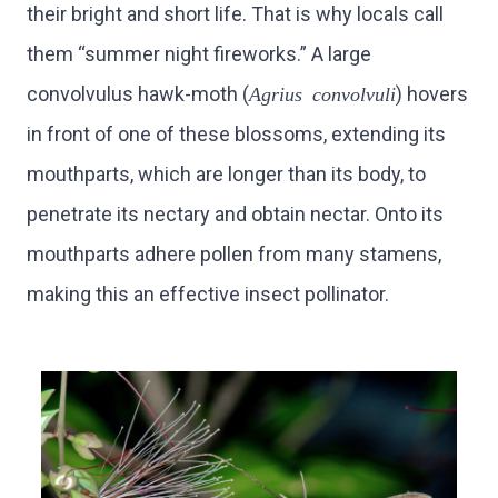
their bright and short life. That is why locals call
them “summer night fireworks.” A large
convolvulus hawk-moth (
Agrius convolvuli
) hovers
in front of one of these blossoms, extending its
mouthparts, which are longer than its body, to
penetrate its nectary and obtain nectar. Onto its
mouthparts adhere pollen from many stamens,
making this an effective insect pollinator.