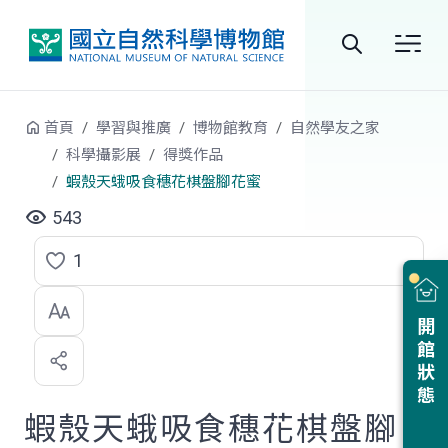
跳到中央內容區塊
全
站
首頁
學習與推廣
博物館教育
自然學友之家
搜
科學攝影展
得獎作品
蝦殼天蛾吸食穗花棋盤腳花蜜
尋
543
1
點
選
開館狀態
喜
歡
蝦殼天蛾吸食穗花棋盤腳